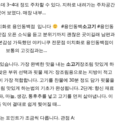
는데 3~4대 정도 주차할 수 있다. 지하로 내려가는 주차공간
있어 보였다. 매장 내부…
화로 용인동백점 ​ 입니다
​ ​ #용인동백
소고기
#용인동
집 오픈 소식을 듣고 분위기까지 괜찮은 곳이길래 남편과
일본감성 가득했던 야키니쿠 전문점 이치화로 용인동백점이
 ​ ​ ​ ​ 보통의 고깃집과는…
 있습니다. 가장 완벽한 맛을 내는
소고기
장조림 맛있게 하
알맞은 부위 선택과 핏물 제거: 장조림용으로는 지방이 적고
이 가장 적합합니다. 고기를 찬물에 30분 정도 담가 핏물을
림 맛있게 하는법의 기초가 완성됩니다. 2단계: 향신 재료
양파, 마늘, 생강, 통후추를 넣고 고기를 먼저 삶아냅니다. 이
푹 익어 결대로 쉽게 찢어질 때…
 포인트가 조금씩 다릅니다. 관점 A: