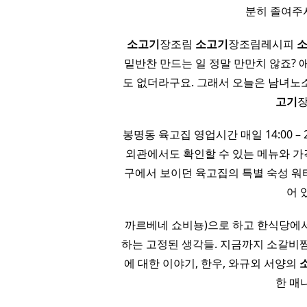
분히 졸여주
소고기
장조림
소고기
장조림레시피
밑반찬 만드는 일 정말 만만치 않죠?
도 없더라구요. 그래서 오늘은 남녀노소
고기
장
봉명동 육고집 영업시간 매일 14:00 –
외관에서도 확인할 수 있는 메뉴와 가
구에서 보이던 육고집의 특별 숙성 워터
어 
까르베네 쇼비뇽)으로 하고 한식당에
하는 고정된 생각들. 지금까지 소갈비
에 대한 이야기, 한우, 와규외 서양의
한 매