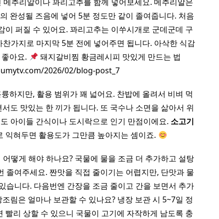
면 메추리알이나 꽈리고추를 함께 넣어보세요. 메추리알은
거의 완성될 즈음에 넣어 5분 정도만 같이 졸여줍니다. 처음
감이 퍼질 수 있어요. 꽈리고추는 이쑤시개로 군데군데 구
 마찬가지로 마지막 5분 전에 넣어주면 됩니다. 아삭한 식감
 좋아요.
돼지갈비찜 황금레시피 맛있게 만드는 법
oumytv.com/2026/02/blog-post_7
하지만, 활용 범위가 꽤 넓어요. 찬밥에 올려서 비벼 먹
서도 맛있는 한 끼가 됩니다. 또 국수나 소면을 삶아서 위
넣어도 아이들 간식이나 도시락으로 인기 만점이에요.
소고기
로 익혀두면 활용도가 그만큼 높아지는 셈이죠.
 어떻게 해야 하나요? 국물에 물을 조금 더 추가하고 설탕
번 졸여주세요. 짠맛을 직접 줄이기는 어렵지만, 단맛과 물
 있습니다. 다음번엔 간장을 조금 줄이고 간을 보면서 추가
장조림은 얼마나 보관할 수 있나요? 냉장 보관 시 5~7일 정
으면 빨리 상할 수 있으니 국물이 고기에 자작하게 남도록 충