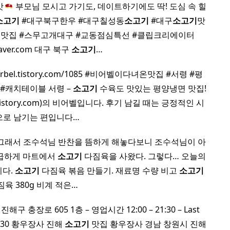
맛
부모님 모시고 가기도, 데이트하기에도 딱! 도심 속 힐
소고기
#대구북구한우 #대구칠성동
소고기
#대구
소고기
맛
동맛집 #스무고개대구 #교동점심특선 #클립크리에이터
naver.com 대구 북구
소고기
…
wirbel.tistory.com/1085 #비어벨이다녀온맛집 #서령 #평
#캐치테이블 서령 –
소고기
수육도 맛있는 평양냉면 맛집!
tistory.com)의 비어벨입니다. 후기 남길 때는 긍정적인 시
으로 남기는 편입니다…
 그래서 조수석님 반찬을 뜸하게 해놓다보니 조수석님이 아
 급하게 마트에서
소고기
다짐육을 사왔다. 그렇다… 오늘의
이다.
소고기
다짐육 볶음 만들기. 재료명 수량 비고
소고기
짐육 380g 비계 적은…
진해구 충장로 605 1층 – 영업시간 12:00 – 21:30 – Last
e 20:30 황우장사 진해
소고기
맛집 황우장사 경남 창원시 진해