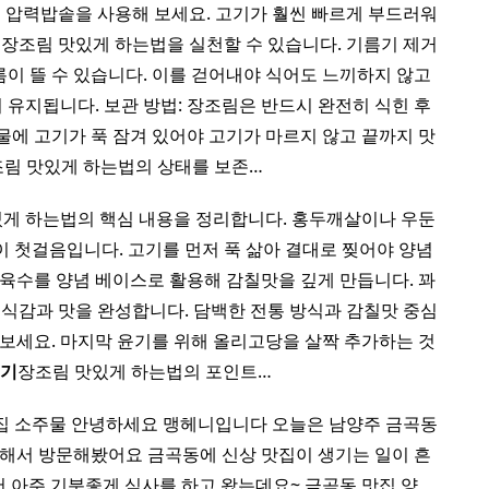
 압력밥솥을 사용해 보세요. 고기가 훨씬 빠르게 부드러워
기
장조림 맛있게 하는법을 실천할 수 있습니다. 기름기 제거
기름이 뜰 수 있습니다. 이를 걷어내야 식어도 느끼하지 않고
 유지됩니다. 보관 방법: 장조림은 반드시 완전히 식힌 후
물에 고기가 푹 잠겨 있어야 고기가 마르지 않고 끝까지 맛
림 맛있게 하는법의 상태를 보존…
게 하는법의 핵심 내용을 정리합니다. 홍두깨살이나 우둔
이 첫걸음입니다. 고기를 먼저 푹 삶아 결대로 찢어야 양념
 육수를 양념 베이스로 활용해 감칠맛을 깊게 만듭니다. 꽈
식감과 맛을 완성합니다. 담백한 전통 방식과 감칠맛 중심
 보세요. 마지막 윤기를 위해 올리고당을 살짝 추가하는 것
고기
장조림 맛있게 하는법의 포인트…
집 소주물 안녕하세요 맹헤니입니다 오늘은 남양주 금곡동
견해서 방문해봤어요 금곡동에 신상 맛집이 생기는 일이 흔
서 아주 기분좋게 식사를 하고 왔는데요~ 금곡동 맛집 양