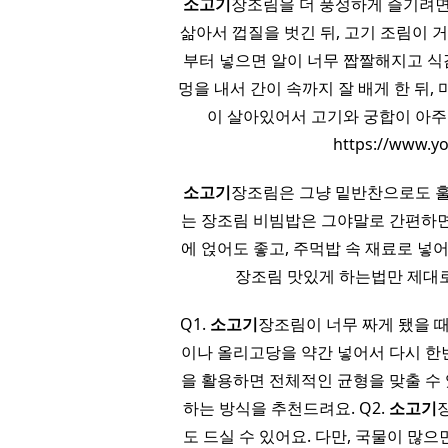
소고기
장조림을 더 풍성하게 즐기려
삶아서 껍질을 벗긴 뒤, 고기 조림이 
부터 넣으면 알이 너무 짭짤해지고 식
멍을 내서 간이 속까지 잘 배게 한 뒤,
이 살아있어서 고기와 궁합이 아주
https://www.y
소고기
장조림은 그냥 밑반찬으로도 훌륭
는 장조림 비빔밥은 그야말로 간편하면
에 얹어도 좋고, 주먹밥 속 재료로 
장조림 맛있게 하는법만 제대
Q1.
소고기
장조림이 너무 짜게 됐을 때
이나 올리고당을 약간 넣어서 다시 한
을 활용하면 전체적인 균형을 맞출 수
하는 방식을 추천드려요. Q2.
소고기
도 드실 수 있어요. 다만, 국물이 많