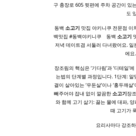
구 충장로 605 뒷편에 주차 공간이 있
도 
동백
소고기
맛집 야키니쿠 전문점 이치
백맛집 #동백야키니쿠 ​ ​ ​ 동백
소고기
맛
저녁 데이트겸 서둘러 다녀왔어요. 
에요.
장조림의 핵심은 ‘기다림’과 ‘디테일’에
는법의 단계별 과정입니다. 1단계: 
결이 살아있는 ‘우둔살’이나 ‘홍두깨살’
빼주어야 잡내 없이 깔끔한
소고기
장조
와 함께 고기 삶기: 끓는 물에 대파, 
때 고기가 
요리사마다 강조하는