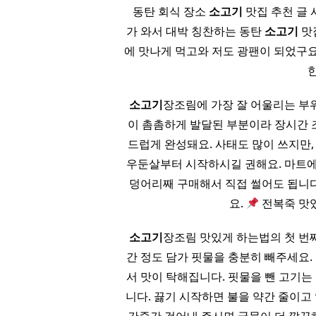
​ ​ 동탄 회식 장소
소고기
맛집 추천 글 
가 와서 대박 칭찬하는 동탄
소고기
맛
에 맛나게 먹고와 저도 광팬이 되었구
한
소고기
장조림에 가장 잘 어울리는 부위
이 촘촘하게 발달된 부분이라 장시간 
드럽게 완성돼요. 사태도 많이 쓰지만
우둔살부터 시작하시길 권해요. 마트에
덩어리째 구매해서 직접 썰어도 됩니다
요.
전복죽 맛있
소고기
장조림 맛있게 하는법의 첫 번째
간 정도 담가 핏물을 충분히 빼주세요.
서 맛이 탁해집니다. 핏물을 뺀 고기는 
니다. 끓기 시작하면 불을 약간 줄이고 