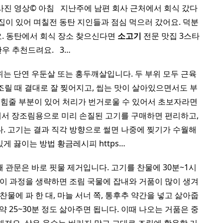
사진 영상© 아침 ​ ​ 지난주에 남편 회사 근처에서 회식 갔다
집이 있어 며칠전 동탄 지인들과 점심 먹으러 갔어요. 덕분
요. 동탄에서 회식 장소 찾으신다면
소고기
전문 맛집 3스타
우 추천드려요. ​ ​ 3…
는 단연 우둔살 또는 홍두깨살입니다. 두 부위 모두 근육
조릴 때 결대로 잘 찢어지고, 씹는 맛이 살아있으면서도 부
, 힘줄 부분이 있어 처리가 번거로울 수 있어서 초보자라면
서 장조림용으로 미리 손질된 고기를 구매하면 편리하고,
. 고기는 결과 직각 방향으로 썰면 나중에 찢기가 수월해
게 끓이는 방법 황금레시피 https…
 관문은 바로 핏물 제거입니다. 고기를 찬물에 30분~1시
 이 과정을 생략하면 조림 국물에 잡내와 거품이 많이 생겨
찬물에 파 한 대, 마늘 서너 쪽, 통후추 약간을 넣고 삶아줍
약 25~30분 정도 삶아주면 됩니다. 이때 나오는 거품은 중