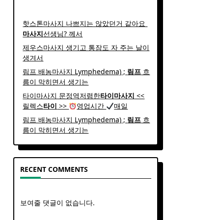
핫스톤마사지 나쁘지는 않았던거 같아요 ​
마사지
선생님? 께서
제우스마사지 생기고 통잠도 자 주는 날이
생겨서
림프 배농마사지 Lymphedema) ;
림프
흐
름이 막히면서 생기는
타이마사지 문정역저렴한
타이
마사지
<<
릴렉스
타이
>>
영업시간
매일
림프 배농마사지 Lymphedema) ;
림프
흐
름이 막히면서 생기는
RECENT COMMENTS
보여줄 댓글이 없습니다.