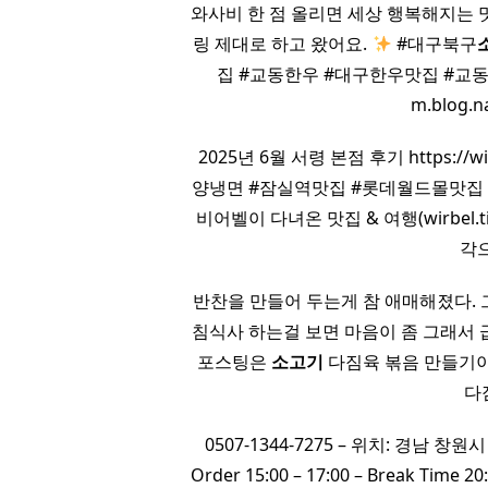
와사비 한 점 올리면 세상 행복해지는 
링 제대로 하고 왔어요.
#대구북구
집 #교동한우 #대구한우맛집 #교
m.blog.
2025년 6월 서령 본점 후기 https://
양냉면 #잠실역맛집 #롯데월드몰맛집 
비어벨이 다녀온 맛집 & 여행(wirbel.
각
반찬을 만들어 두는게 참 애매해졌다.
침식사 하는걸 보면 마음이 좀 그래서
포스팅은
소고기
다짐육 볶음 만들기
다
0507-1344-7275 – 위치: 경남 창원시 
Order 15:00 – 17:00 – Break Tim