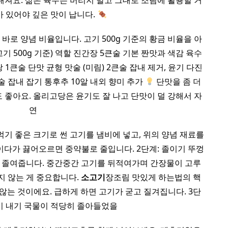
해져요. 삶은 육수는 버리지 말고 그대로 조림에 활용할 거
가 있어야 깊은 맛이 납니다.
바로 양념 비율입니다. 고기 500g 기준의 황금 비율을 아
고기 500g 기준) 역할 진간장 5큰술 기본 짠맛과 색감 육수
 설탕 1큰술 단맛 균형 맛술 (미림) 2큰술 잡내 제거, 윤기 다진
술 잡내 잡기 통후추 10알 내외 향미 추가
단맛을 좀 더
 좋아요. 올리고당은 윤기도 잘 나고 단맛이 덜 강해서 자
연
먹기 좋은 크기로 썬 고기를 냄비에 넣고, 위의 양념 재료를
이다가 끓어오르면 중약불로 줄입니다. 2단계: 졸이기 뚜껑
지 졸여줍니다. 중간중간 고기를 뒤적여가며 간장물이 고루
지 않는 게 중요합니다.
소고기
장조림 맛있게 하는법의 핵
않는 것이에요. 급하게 하면 고기가 굳고 질겨집니다. 3단
윤기 내기 국물이 적당히 졸아들었을