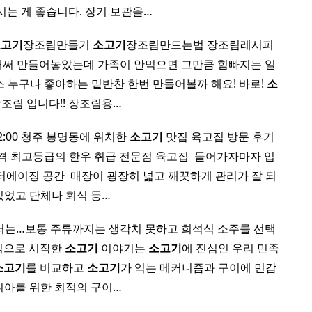
시는 게 좋습니다. 장기 보관을…
소고기
장조림만들기
소고기
장조림만드는법 장조림레시피
 애써 만들어놓았는데 가족이 안먹으면 그만큼 힘빠지는 일
 누구나 좋아하는 밑반찬 한번 만들어볼까 해요! 바로!
소
조림 입니다!! 장조림용…
 2:00 청주 봉명동에 위치한
소고기
맛집 육고집 방문 후기 ​
격 최고등급의 한우 취급 전문점 육고집 ​ 들어가자마자 입
에이징 공간 ​ 매장이 굉장히 넓고 깨끗하게 관리가 잘 되
있었고 단체나 회식 등…
서는…보통 주류까지는 생각치 못하고 희석식 소주를 선택
찜으로 시작한
소고기
이야기는
소고기
에 진심인 우리 민족
소고기
를 비교하고
소고기
가 익는 메커니즘과 구이에 민감
니아를 위한 최적의 구이…