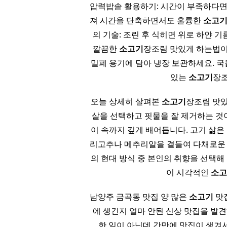
압력밥솥 활용하기: 시간이 부족하다면
져 시간을 단축하면서도 훌륭한
소고
의 기술: 조린 후 식히면 위로 하얀 
깔끔한
소고기
장조림 맛있게 하는법이
밀폐 용기에 담아 냉장 보관하세요. 국
있는
소고기
장조
오늘 상세히 살펴본
소고기
장조림 맛있
살을 선택하고 핏물을 잘 제거하는 것
이 속까지 깊게 배어듭니다. 고기 삶은
리고추나 메추리알을 곁들여 다채로운 
의 현대 방식 중 본인의 취향을 선택해
이 시각적인
소
남양주 금곡동 맛집 양 많은
소고기
맛
에 생긴지 얼마 안된 신상 맛집을 발
한 일이 아닌데 간만에 맛집이 생겨