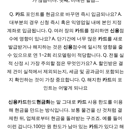
가 많습니다. 넷째, 비대면 발급…
Q.
카드
포인트를 현금으로 바꾸면 즉시 입금되나요? A.
대부분의 경우 신청 즉시 혹은 익영업일 내에 본인 지정
계좌로 입금됩니다. Q. 여러 장의
카드
를 정리하면
신용
점
수에 영향이 있나요? A. 단기간에 너무 많은
카드
를 새로
발급받거나 해지하는 것은
신용
점수에 일시적 영향을 줄
수 있으므로 연 1~2회 리모델링이 적당합니다. Q. 전월 실
적 산정 시 가장 주의할 점은 무엇인가요? A. 할인받은 결
제 건이 실적에서 제외되는지, 세금 및 공과금이 포함되는
지 확인하는 것이 가장 중요합니다. Q. 해지한
카드
의 포
인트는 어떻게 되나요
신용
카드
한도
현금화
는 말 그대로
카드
사용 한도를 이용
해 현금을 만드는 방식입니다. 보통 물건을 산 것처럼 결
제한 뒤, 업체로부터 현금을 돌려받는 구조죠. 예를 들어
이런 겁니다.100만 원 한도가 남아 있는
카드
가 있다고 해