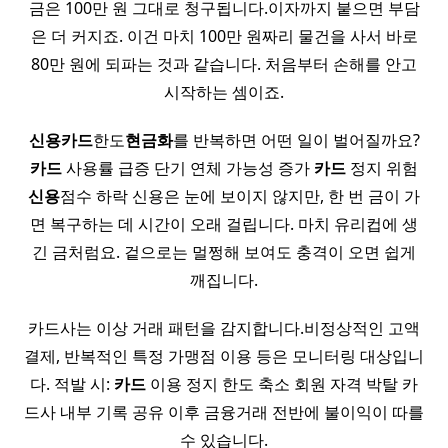
금은 100만 원 그대로 청구됩니다.이자까지 붙으면 부담
은 더 커지죠. 이건 마치 100만 원짜리 물건을 사서 바로
80만 원에 되파는 것과 같습니다. 처음부터 손해를 안고
시작하는 셈이죠.
신용
카드
한도
현금화
를 반복하면 어떤 일이 벌어질까요?
카드
사용률 급증 단기 연체 가능성 증가
카드
정지 위험
신용
점수 하락 신용은 눈에 보이지 않지만, 한 번 금이 가
면 복구하는 데 시간이 오래 걸립니다. 마치 유리컵에 생
긴 금처럼요. 겉으로는 멀쩡해 보여도 충격이 오면 쉽게
깨집니다.
카드사는 이상 거래 패턴을 감지합니다.비정상적인 고액
결제, 반복적인 특정 가맹점 이용 등은 모니터링 대상입니
다. 적발 시:
카드
이용 정지 한도 축소 회원 자격 박탈 카
드사 내부 기록 공유 이후 금융거래 전반에 불이익이 따를
수 있습니다.