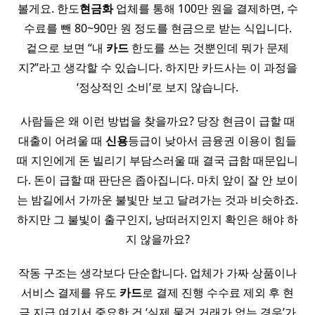
볼게요. 한도
현금화
업체를 통해 100만 원을 결제하면, 수
수료를 뺀 80~90만 원 정도를 현금으로 받는 식입니다.
겉으로 보면 “내
카드
한도를 쓰는 것뿐인데 뭐가 문제
지?”라고 생각할 수 있습니다. 하지만 카드사는 이 과정을
‘정상적인 소비’로 보지 않습니다.
사람들은 왜 이런 방법을 찾을까요? 당장 현금이 급할 때
대출이 어려울 때
신용
등급이 낮아서 금융권 이용이 힘들
때 지인에게 돈 빌리기 부담스러울 때 결국 급함 때문입니
다. 돈이 급할 때 판단은 좁아집니다. 마치 앞이 잘 안 보이
는 밤길에서 가까운 불빛만 보고 달려가는 것과 비슷하죠.
하지만 그 불빛이 출구인지, 낭떠러지인지 확인은 해야 하
지 않을까요?
작동 구조는 생각보다 단순합니다. 업체가 가짜 상품이나
서비스 결제를 유도
카드
로 결제 진행 수수료 제외 후 현
금 지급 여기서 중요한 건 ‘실제 물건 거래가 없는 경우’가