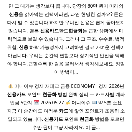
만 그 대가는 생각보다 큽니다. 당장의 80만 원이 미래의
신용
을 갉아먹는 선택이라면, 과연 현명한 걸까요? 돈은
다시 벌 수 있습니다.하지만 무너진 신용은 쉽게 돌아오지
않습니다. 결론
신용
카드
한도
현금화
는 급한 상황에서 매
력적으로 보일 수 있습니다. 그러나 그 구조, 수수료, 법적
위험,
신용
하락 가능성까지 고려하면 결코 가벼운 선택이
아닙니다. 우리는 순간의 편함보다 장기적인 안전을 택해
야 합니다.급할수록 한 걸음 물러서서 생각해보세요. 정말
이 방법이…
머니이슈 경제 재테크 금융 ECONOMY · 경제 2026년
신용
카드
포인트
현금화
방법 완벽 정리 — 카드사별 계좌
입금 5단계
2026.05.27
머니이슈
약 5분 소요
지금 이 순간에도 여러분
카드
에 쌓인 포인트가 조용히 소
멸되고 있습니다.
신용
카드
포인트
현금화
방법을 모르면
수만 원이 그냥 사라져요. 이 글…