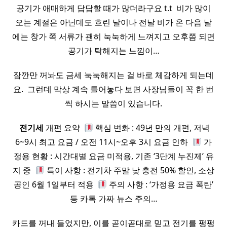
공기가 애매하게 답답할 때가 많더라구요 t.t ​ 비가 많이
오는 계절은 아닌데도 흐린 날이나 전날 비가 온 다음 날
에는 창가 쪽 서류가 괜히 눅눅하게 느껴지고 오후쯤 되면
공기가 탁해지는 느낌이…
잠깐만 꺼놔도 금세 눅눅해지는 걸 바로 체감하게 되는데
요. ​ 그런데 막상 계속 틀어놓다 보면 사장님들이 꼭 한 번
씩 하시는 말씀이 있습니다.
​
전기세
개편 요약 ​
핵심 변화 : 49년 만의 개편, 저녁
6~9시 최고 요금 / 오전 11시~오후 3시 요금 인하 ​
가
정용 현황 : 시간대별 요금 미적용, 기존 ‘3단계 누진제’ 유
지 중 ​
특이 사항 : 전기차 주말 낮 충전 50% 할인, 소상
공인 6월 1일부터 적용 ​
주의 사항 : ‘가정용 요금 폭탄’
등 카톡 가짜 뉴스 주의…
카드를 꺼내 들었지만, 이를 곧이곧대로 믿고 전기를 펑펑