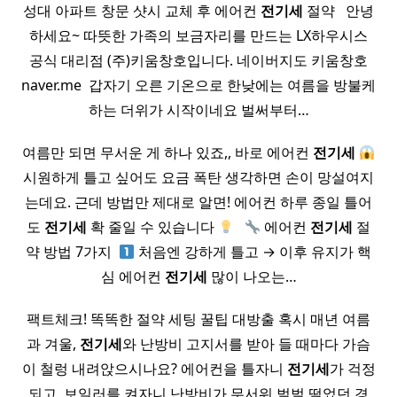
성대 아파트 창문 샷시 교체 후 에어컨
전기세
절약 ​ ​ 안녕
하세요~ 따뜻한 가족의 보금자리를 만드는 LX하우시스
공식 대리점 (주)키움창호입니다. 네이버지도 키움창호
naver.me ​ 갑자기 오른 기온으로 한낮에는 여름을 방불케
하는 더위가 시작이네요 벌써부터…
여름만 되면 무서운 게 하나 있죠,, 바로 에어컨
전기세
시원하게 틀고 싶어도 요금 폭탄 생각하면 손이 망설여지
는데요. 근데 방법만 제대로 알면! 에어컨 하루 종일 틀어
도
전기세
확 줄일 수 있습니다
​ ​
에어컨
전기세
절
약 방법 7가지 ​
처음엔 강하게 틀고 → 이후 유지가 핵
심 에어컨
전기세
많이 나오는…
팩트체크! 똑똑한 절약 세팅 꿀팁 대방출 혹시 매년 여름
과 겨울,
전기세
와 난방비 고지서를 받아 들 때마다 가슴
이 철렁 내려앉으시나요? 에어컨을 틀자니
전기세
가 걱정
되고, 보일러를 켜자니 난방비가 무서워 벌벌 떨었던 경