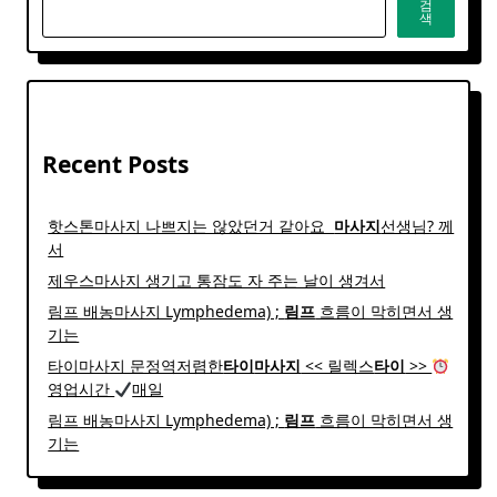
검
색
Recent Posts
핫스톤마사지 나쁘지는 않았던거 같아요 ​
마사지
선생님? 께
서
제우스마사지 생기고 통잠도 자 주는 날이 생겨서
림프 배농마사지 Lymphedema) ;
림프
흐름이 막히면서 생
기는
타이마사지 문정역저렴한
타이
마사지
<< 릴렉스
타이
>>
영업시간
매일
림프 배농마사지 Lymphedema) ;
림프
흐름이 막히면서 생
기는