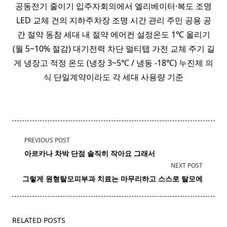
공동전기 줄이기 입주자회의에서 엘리베이터·복도 조명
LED 교체 건의 지하주차장 조명 시간 관리 주민 공용 공
간 절약 동참 세대 내 절약 에어컨 설정온도 1℃ 올리기
(월 5~10% 절감) 대기전력 차단 멀티탭 가전 교체 주기 길
게 냉장고 적정 온도 (냉장 3~5℃ / 냉동 -18℃) 누진제 의
식 단일계약이라도 각 세대 사용량 기준
<span
PREVIOUS POST
class="nav-
아르카나 차박
단점
솔직히 작아요 그래서
subtitle
NEXT POST
screen-
그렇게 원형탈모
피부과
치료는 마무리하고 스스로 탈모에
reader-
text">Page</span>
RELATED POSTS