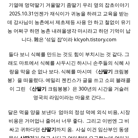
기열매 멍덕딸기 겨울딸기 좀딸기 우리 옆의 잡초이야기
2025.10.31언젠가 재식이가 귀농을 하려고 교육을 받는
데 강사님이 농촌에서 제초제등 사용 안 하고 철없이 유기
농 어쩌구 하면 농촌 내려올생각 마시라고 하던 기억이 납
니다. 雜은 ‘섞일 잡’이라 klcyoh.tistory.com
들다 보니 식혜를 만드는 것도 힘이 부치시는 것 같다. 그
래도 마트에서 식혜를 사두시긴 하시니 손주들의 식혜 사
랑을 막을 순 없나 보다. 식혜를 마시며 《
산딸기
크림봉
봉》을 떠올렸다. 에밀리 젠킨스가 글을 쓰고 소피 블래콜
이 그린 《
산딸기
크림봉봉》은 300년의 시간을 거슬러
영국의 라임이라는 마을로 간다…
달은 먹을 양을 보낸다 ​ 엄마의 정성 덕에 외식 비용, 시장
비용은 거어업나 줄어서 너무 좋다. ​ 그리고 이번엔 그 비
싸고 귀하다던
산딸기
까지 옴. ​ 사실 이건 임산부인 동생