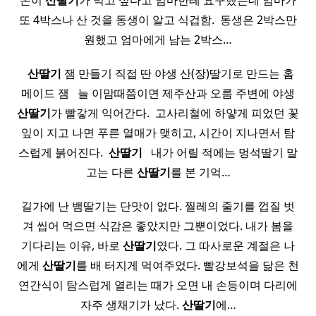
몬이
산딸기
가 먹고 싶다고 엄마한테 요구했는데 엄마가
또 4박스나 산 것을 동생이 알고 식겁함. ​ 동생은 2박스만
원했고 엄마에게 남는 2박스…
​ ​
산딸기
잼 만들기 직접 딴 야생 산(장)딸기로 만드는 홈
메이드 잼 ​ ​ 늘 이맘때쯤이면 제주산과 오름 주변에 야생
산딸기
가 빨갛게 익어간다. ​ 고사리철에 하얗게 피었던 꽃
잎이 지고 나면 푸른 열매가 맺히고, 시간이 지나면서 탐
스럽게 붉어진다. ​
산딸기
​ ​ 내가 어릴 적에는 멍석딸기 말
고는 다른
산딸기
를 본 기억…
길가에 난 뱀딸기는 단맛이 없다. 찔레의 줄기를 껍질 벗
겨 씹어 먹으면 식감은 좋았지만 그뿐이었다. 내가 봄을
기다리는 이유, 바로
산딸기
였다. 그 따사로운 계절은 나
에게
산딸기
를 배 터지게 먹여주었다. 빨강보석을 닮은 천
연간식이 탐스럽게 열리는 때가 오면 내 손등이며 다리에
자주 생채기가 났다.
산딸기
에…