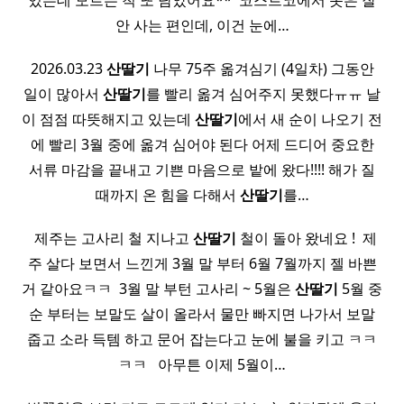
있는데 모르는 척 또 담았어요** ​ 코스트코에서 옷은 잘
안 사는 편인데, 이건 눈에…
2026.03.23
산딸기
나무 75주 옮겨심기 (4일차) 그동안
일이 많아서
산딸기
를 빨리 옮겨 심어주지 못했다ㅠㅠ 날
이 점점 따뜻해지고 있는데
산딸기
에서 새 순이 나오기 전
에 빨리 3월 중에 옮겨 심어야 된다 어제 드디어 중요한
서류 마감을 끝내고 기쁜 마음으로 밭에 왔다!!!! 해가 질
때까지 온 힘을 다해서
산딸기
를…
​ ​ 제주는 고사리 철 지나고
산딸기
철이 돌아 왔네요 ! ​ 제
주 살다 보면서 느낀게 3월 말 부터 6월 7월까지 젤 바쁜
거 같아요ㅋㅋ ​ 3월 말 부턴 고사리 ~ 5월은
산딸기
5월 중
순 부터는 보말도 살이 올라서 물만 빠지면 나가서 보말
줍고 소라 득템 하고 문어 잡는다고 눈에 불을 키고 ㅋㅋ
ㅋㅋ ​ ​ 아무튼 이제 5월이…