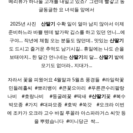
베리류가 하나둘 고개를 내밀고 있죠? ​ 그런데 빨갛고 동
글동글한 요 녀석들 앞에서
​ 2025년 사진 ​ ​ ​
산딸기
수확 일이 얼마 남지 않아서 이제
준비하느라 바쁠 텐데 발가락 깁스를 하고 있던 언니…에
구야… 작년에 체험 오는 분들도 많던데.. 맛있는
산딸기
도 드시고 즐거운 추억도 남기시길.. 휴일에는 나도 손을
보태야지.. 한 달간 언니네는
산딸기
의 달…
산딸기
밭에
모기도 없더라.. 지대가…
자라서 꽃을 피웠어요 4월말과 5월초 풍경들 ​ #라일락꽃 ​
민들레홀씨 ​ #뽀리뱅이 ​ #큰꽃으아리 ​ #푸른큰수리팔랑
나비 ​ ​ ​ #호랑나비 ​ ​ ​ ​ #둥굴레꽃 ​ #딱새 ​ #
산딸기
꽃 ​ #복수
박모종 ​ #가지 ​ #대파모종 ​ #호박 ​ #쑥갓 ​ ​ ​ #오크라 이번
에 조카가 오크라 고수 바질 루꼴라 아스파라거스 씨앗 등
을 뿌렸습니다 ​ #미니당근 ​ 싹…