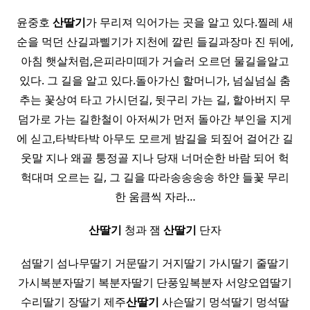
윤중호
산딸기
가 무리져 익어가는 곳을 알고 있다.찔레 새
순을 먹던 산길과삘기가 지천에 깔린 들길과장마 진 뒤에,
아침 햇살처럼,은피라미떼가 거슬러 오르던 물길을알고
있다. 그 길을 알고 있다.돌아가신 할머니가, 넘실넘실 춤
추는 꽃상여 타고 가시던길, 뒷구리 가는 길, 할아버지 무
덤가로 가는 길한철이 아저씨가 먼저 돌아간 부인을 지게
에 싣고,타박타박 아무도 모르게 밤길을 되짚어 걸어간 길
웃말 지나 왜골 퉁정골 지나 당재 너머순한 바람 되어 헉
헉대며 오르는 길, 그 길을 따라송송송송 하얀 들꽃 무리
한 움큼씩 자라…
산딸기
청과 잼
산딸기
단자
섬딸기 섬나무딸기 거문딸기 거지딸기 가시딸기 줄딸기
가시복분자딸기 복분자딸기 단풍잎복분자 서양오엽딸기
수리딸기 장딸기 제주
산딸기
사슨딸기 멍석딸기 멍석딸