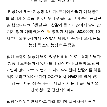
되는 것 같아요. ​ 하얀 꽃이…
안녕하세요~소민농장 입니다. 드디어
산딸기
예약 공지
를 올리게 되었습니다. 너무너무 올리고 싶어 손이 근질근
질 했습니다ㅎ ​ 5월달부터
산딸기
문의가 많아서 날짜 잡
기가 정말 애매 했어요.
종일권[체험비 :50,000원]​​​​ 10
시부터 오후 6시까지​ ​ ​​-
산딸기
체험, 미꾸라지 잡기, 동물
농장 등 소민 농장 하루 종일…
집엔 돌쟁이 늦둥이 딸이 있구요ㅎㅎ ​ 위로는 5학년 남자
쌍둥이 오빠들까지 있다 보니 간식 하나 고를 때도 진짜
고민이 많아요^^ ​ 이번에 드디어 막내한테
산딸기
를 처음
먹여보려고 알아보다가 파파프레시
산딸기
를 알게 됐는
데 ​ 냉동이 아닌 생과라는 게 제일 먼저 눈에 들어왔어요!! ​
​ 경북 청도군 청정지역에서…
​날씨가 더워지면서 마트 과일 코너에 보석처럼 반짝이는