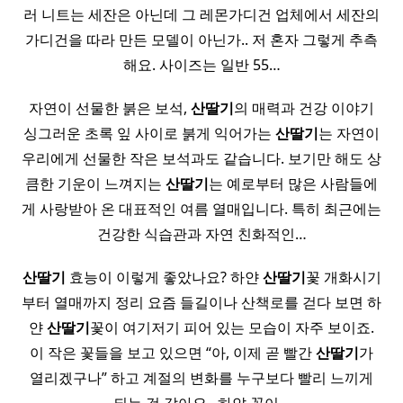
러 니트는 세잔은 아닌데 그 레몬가디건 업체에서 세잔의
가디건을 따라 만든 모델이 아닌가.. 저 혼자 그렇게 추측
해요. 사이즈는 일반 55…
자연이 선물한 붉은 보석,
산딸기
의 매력과 건강 이야기
싱그러운 초록 잎 사이로 붉게 익어가는
산딸기
는 자연이
우리에게 선물한 작은 보석과도 같습니다. 보기만 해도 상
큼한 기운이 느껴지는
산딸기
는 예로부터 많은 사람들에
게 사랑받아 온 대표적인 여름 열매입니다. 특히 최근에는
건강한 식습관과 자연 친화적인…
산딸기
효능이 이렇게 좋았나요? 하얀
산딸기
꽃 개화시기
부터 열매까지 정리 요즘 들길이나 산책로를 걷다 보면 하
얀
산딸기
꽃이 여기저기 피어 있는 모습이 자주 보이죠.
이 작은 꽃들을 보고 있으면 “아, 이제 곧 빨간
산딸기
가
열리겠구나” 하고 계절의 변화를 누구보다 빨리 느끼게