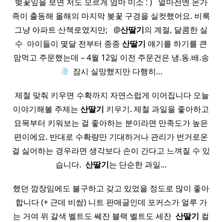
벚꽃잎을 보면 저도 모르게 엄마 미소 : ) ​ ​ 얼마전엔 온가
족이 출동해 올해의 마지막 봊꽃 구경을 실컷했어요. 비록
그냥 아파트 산책로였지만; ​ ​ @
산딸기
의 계절, 달콤한 실
수 ​ 아이들이 몇달 전부터 종종
산딸기
얘기를 하기를 큰
맘먹고 주문했는데 – 4월 12일 이전 주문건은 냉.동.배.송
​ 잠시 실망했지만 다행히…
​ 제철 맞춰 키우면 수확까지 자연스럽게 이어집니다 오늘
이야기해볼 주제는
산딸기
키우기. 제철 과일을 좋아하고
묘목부터 키워보는 걸 좋아하는 분이라면 만족도가 높은
편이에요. 반대로 수확량만 기대하거나 관리가 번거로운
걸 싫어하는 경우라면 생각보다 손이 간다고 느껴질 수 있
습니다. ​
산딸기
는 단순한 과일…
했던 깜장임에도 불구하고 갖고 있었을 정도로 많이 좋아
합니다 (+ 근데 비쌈) 니트 판매글인데 포커스가 얼루 가
는 거여 위 갈색 벨트도 쎄잔 블랙 벨트도 세잔 ​
산딸기
컬