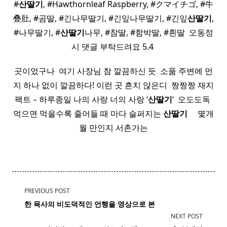
#
산딸기
, #Hawthornleaf Raspberry, #クマイチゴ, #牛
叠肚, #곰딸, #긴나무딸기, #긴잎나무딸기, #긴잎
산딸기
,
#나무딸기, #
산딸기
나무, #참딸, #함박딸, #흰딸 ​ 오동정
시 댓글 부탁드려요 5.4 ​
곳이었구나 ​ 여기 사장님 참 깔끔하신 듯 ​ 소품 주변에 먼
지 하나 없이 깔끔하다! 이런 곳 흔치 않은디 ​ 짱짱짱 재지
팩트 – 하루종일 나의 사랑 너의 사랑 ‘
산딸기
‘ ​ 오도도독 ​
먹으면 먹을수록 줄어들 때 마다 슬퍼지는
산딸기
​ ​ ​ ​ 몇개
월 만인지 서촌가는
<span
PREVIOUS POST
class="nav-
한 목사의 비도덕적인 언행을 영상으로 본
subtitle
NEXT POST
screen-