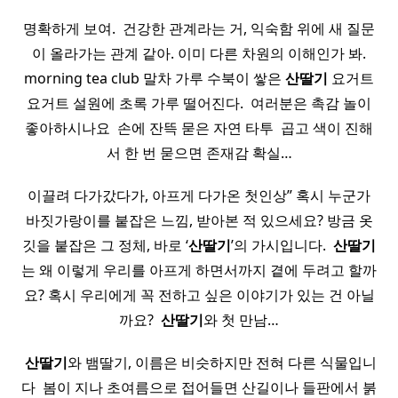
명확하게 보여. ​ 건강한 관계라는 거, 익숙함 위에 새 질문
이 올라가는 관계 같아. 이미 다른 차원의 이해인가 봐.
morning tea club 말차 가루 수북이 쌓은
산딸기
요거트
요거트 설원에 초록 가루 떨어진다. ​ 여러분은 촉감 놀이
좋아하시나요 ​ 손에 잔뜩 묻은 자연 타투 ​ 곱고 색이 진해
서 한 번 묻으면 존재감 확실…
이끌려 다가갔다가, 아프게 다가온 첫인상” 혹시 누군가
바짓가랑이를 붙잡은 느낌, 받아본 적 있으세요? 방금 옷
깃을 붙잡은 그 정체, 바로 ‘
산딸기
’의 가시입니다. ​
산딸기
는 왜 이렇게 우리를 아프게 하면서까지 곁에 두려고 할까
요? 혹시 우리에게 꼭 전하고 싶은 이야기가 있는 건 아닐
까요? ​
산딸기
와 첫 만남…
​
산딸기
와 뱀딸기, 이름은 비슷하지만 전혀 다른 식물입니
다 ​ 봄이 지나 초여름으로 접어들면 산길이나 들판에서 붉