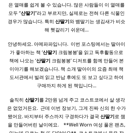
은 열매를 쉽게 볼 수 있습니다. 많은 사람들이 이 열매를
모두 “
산딸기
”라고 부르지만, 실제로는 전혀 다른 식물인
경우가 많습니다. 특히
산딸기
와 뱀딸기는 생김새가 비슷
해 헷갈리기 쉬운데…
안녕하세요. 아메파파입니다. ​ 이번 포스팅에서는 딸아이
가 좋아하는 책 ‘
산딸기
크림봉봉’을 읽고 독후활동으로
책에 나오는 ‘
산딸기
크림봉봉’ 디저트를 함께 만들어 본
이야기를 해보겠습니다. 책 소개 딸아이의 요즘 최애 책
도서관에서 빌려 읽고 반납 후에도 또 보고 싶다고 하여
구매까지 하게 된 책입니다…
​ 솔직히
산딸기
를 2만원 넘게 주고 코스트코에서 살 생각
은 없었거든요. ​ 근데 이번 장보기, 그게 진짜 신의 한 수가
됐어요. 바지부터 주스까지 구경하다가 결국
산딸기
로 잼
을 만들어버린 날이에요. ​ ​ ​ **Well Worn 여성 풀온 팬츠,