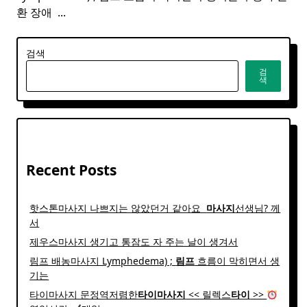
환 장애 ​
...
검색
검
색
Recent Posts
핫스톤마사지 나쁘지는 않았던거 같아요 ​
마사지
선생님? 께
서
제우스마사지 생기고 통잠도 자 주는 날이 생겨서
림프 배농마사지 Lymphedema) ;
림프
흐름이 막히면서 생
기는
타이마사지 문정역저렴한
타이
마사지
<< 릴렉스
타이
>>