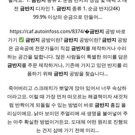
릴게요. ​ 1.
금반지
종류 2. 순금 반지의 장점 및 매력 3. 대
전
금반지
디자인 1.
금반지
종류 1. 순금 반지(24K) ​
99.9% 이상의 순금으로 만들어…
https://caf.autoinfoss.com/8374/�
금반지
공방 바로
가기
금반지
공방이란?
금반지
공방이란?
금반지
공방
은 금속공예 전문가들이 직접
금반지
를 제작하거나 수리
하는 공간을 말합니다. 많은 사람들이 특별한 의미를 담은
금반지
를 주문 제작하거나, 기존에 가지고 있던 반지를 리
폼하기 위해
금반지
공방을 찾습니다…
죽어버리고 스크래치가 뽀얗게 앉아 있어서 너무 속상하
더라고요. 이럴 때 가장 먼저 떠오르는 해결책이자 새것처
럼 반짝이게 되돌릴 수 있는 방법이 바로
금반지
흠집 폴
리싱이에요. 낡아 보이던 주얼리에 새 생명을 불어넣어 주
는 아주 확실한 방법이거든요. 도대체 어떤 원리로 진행되
는 건지 샵에 가기 전에 미리…