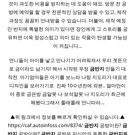
것이 과도한 비용을 방지하는 데 도움이 돼요. 방문 전 공
방에 예약을 할 경우 전문적인 상담을 받을 수 있고, 제작
과정도 꼼꼼히 안내받을 수 있습니다. 더불어, 제작 예정
인 반지에 특별한 의미가 있다면 장인에게 그 스토리를 공
유하면 더욱 정성스럽고 의미 있는 작품이 탄생할 가능성
이 커집니다…
​ 언니들이 아이를 낳고 만나기가 어려워져서 우리 곗돈으
로 금이라도 남기자! 해서 시작된 우정
금반지
만들기 대
작전 ​ 아기엄마들은 아기를 보느라 나랑 지도리가 대표로
디자인을 보러가기로 ​ 진짜 10수년전에 와본.. 얼마만이
야 종로 금은방 금알못 나 보석알못 나 지도리가 최근에
해봤다그래서 쫄래쫄래 언니따라…
▲위 링크에서 정보를 빠르게 확인하실 수 있습니다.▲
https://caf.autoinfoss.com/8374/
금반지
공방이란?
금
반지
공방이란?
금반지
공방은 자신만의 독특한
금반지
를