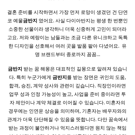
결혼 준비를 시작하면서 가장 먼저 로망이 생겼던 건 단연
코 예물
금반지
였어요. 사실 다이아반지는 평생 한 번뿐인
소중한 선물이라 생각하니 더욱 신중하게 고민이 되더라
고요. 저와 예랑이는 남들과는 조금 다른 유니크하고 독특
한 디자인을 선호해서 여러 곳을 발품 팔아 다녔어요. ​ 유
명 브랜드부터 종로까지 꼼꼼…
금반지
받는 꿈 해몽은 대표적인 길몽으로 알려져 있습니
다. 특히 누군가에게
금반지
를 받는 장면은 귀인의 도움,
합격, 승진, 계약 성사와 관련이 깊습니다. 직장인이라면
업무 성과 인정 가능성이 높고, 사업을 준비 중이라면 투
자 제안이나 계약 체결로 이어질 수 있습니다. 미혼자의
경우에는 인연운 상승을 의미하며, 기혼자는 배우자와의
관계가 더욱 단단해질 수 있음을 뜻합니다. 다만 꿈속에서
받는 과정이 불안하거나 억지스러웠다면 원치 않는 책임