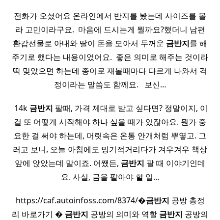
전화가 오셨어요 온라인에서 반지를 봤는데 사이즈를 몰
라 고민이라구요. ​ 마음에 드시는게 뭘까요?했더니 남편
환갑선물로 아내와 딸이 돈을 모아서 두꺼운
금반지
를 해
주기로 했다는 내용이었어요. ​ 좋은 의미로 해주는 것이라
딱 맞았으면 하는데 종이로 재볼때마다 다르게 나와서 걱
정이라는 말씀도 함께요. ​ ​ 보신…
​ 14k
금반지
팔때, 가격 제대로 받고 싶다면?​ 정말이지, 이
걸 또 어떻게 시작해야 하나 싶을 때가 있잖아요. 뭔가 중
요한 걸 써야 하는데, 머릿속은 온통 안개처럼 뿌옇고. 그
러고 보니, 오늘 아침에도 밍기적거리다가 겨우겨우 책상
앞에 앉았는데 말이죠. 어쨌든,
금반지
팔 때 이야기인데
요. 사실, 금을 팔아야 할 일…
https://caf.autoinfoss.com/8374/�
금반지
공방 총정
리 바로가기 �
금반지
공방의 의미와 역할
금반지
공방의