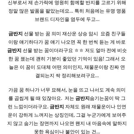
신부로서 제 손가락에 영원히 함께할 반지를 고르기 위해
정말 많은 발품을 팔았는데요… 특히 처음에는 유명 명품
브랜드 디자인을 염두에 두고…
금반지
선물 받는 꿈 의미 재산운 상승 암시 ​ 요즘 친구들
이랑 얘기하다가 꿈 얘기 나오면 꼭 한 번씩 듣는 게 바로
금반지
선물 받는 꿈이더라구요 ㅎㅎ 저도 얼마 전에 비슷
한 꿈 꿨는데 괜히 기분이 좋았던 기억이 있음! 그래서 오
늘은 이 꿈이 도대체 어떤 의미인지, 재물운이랑 진짜 연
결되는지 싹 정리해보려구요…
가끔 꿈 하나가 너무 묘해서, 눈을 뜨고 나서도 계속 의미
를 곱씹게 될 때 있잖아요. ​ 저는
금반지
숨기는꿈이 딱 그
런 느낌이더라구요.
금반지
자체도 원래 재물운이나 인연
운이 강하게 느껴지는 상징인데, 그걸 누군가에게 보여주
지 않고 숨기는 장면까지 나오면 왠지 내 마음속에 말하지
못한 욕심이나 불안이 있는 건…