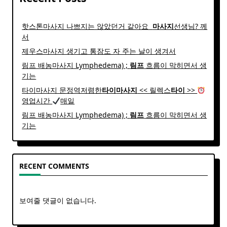
핫스톤마사지 나쁘지는 않았던거 같아요 ​
마사지
선생님? 께
서
제우스마사지 생기고 통잠도 자 주는 날이 생겨서
림프 배농마사지 Lymphedema) ;
림프
흐름이 막히면서 생
기는
타이마사지 문정역저렴한
타이
마사지
<< 릴렉스
타이
>>
영업시간
매일
림프 배농마사지 Lymphedema) ;
림프
흐름이 막히면서 생
기는
RECENT COMMENTS
보여줄 댓글이 없습니다.