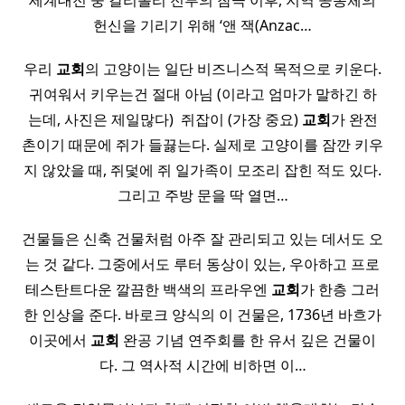
세계대전 중 갈리폴리 전투의 참극 이후, 지역 공동체의
헌신을 기리기 위해 ‘앤 잭(Anzac…
우리
교회
의 고양이는 일단 비즈니스적 목적으로 키운다.
귀여워서 키우는건 절대 아님 (이라고 엄마가 말하긴 하
는데, 사진은 제일많다) ​ 쥐잡이 (가장 중요)
교회
가 완전
촌이기 때문에 쥐가 들끓는다. 실제로 고양이를 잠깐 키우
지 않았을 때, 쥐덫에 쥐 일가족이 모조리 잡힌 적도 있다.
그리고 주방 문을 딱 열면…
건물들은 신축 건물처럼 아주 잘 관리되고 있는 데서도 오
는 것 같다. 그중에서도 루터 동상이 있는, 우아하고 프로
테스탄트다운 깔끔한 백색의 프라우엔
교회
가 한층 그러
한 인상을 준다. 바로크 양식의 이 건물은, 1736년 바흐가
이곳에서
교회
완공 기념 연주회를 한 유서 깊은 건물이
다. 그 역사적 시간에 비하면 이…