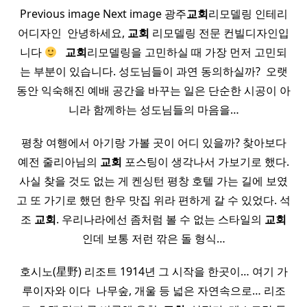
Previous image Next image 광주
교회
리모델링 인테리
어디자인 ​ ​안녕하세요,
교회
리모델링 전문 컨빌디자인입
니다
​ ​
교회
리모델링을 고민하실 때 가장 먼저 고민되
는 부분이 있습니다. 성도님들이 과연 동의하실까? ​ 오랫
동안 익숙해진 예배 공간을 바꾸는 일은 단순한 시공이 아
니라 함께하는 성도님들의 마음을…
평창 여행에서 아기랑 가볼 곳이 어디 있을까? 찾아보다
예전 줄리아님의
교회
포스팅이 생각나서 가보기로 했다.
사실 찾을 것도 없는 게 켄싱턴 평창 호텔 가는 길에 보였
고 또 가기로 했던 한우 맛집 위라 편하게 갈 수 있었다. 석
조
교회
. 우리나라에선 좀처럼 볼 수 없는 스타일의
교회
인데 보통 저런 깎은 돌 형식…
호시노(星野) 리조트 1914년 그 시작을 한곳이… 여기 가
루이자와 이다 ​ 나무숲, 개울 등 넓은 자연속으로… 리조