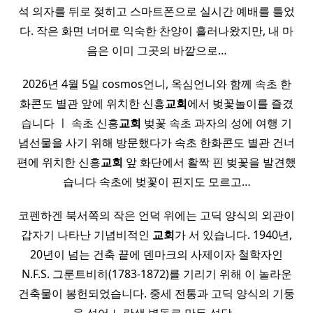
석 의자를 뒤로 젖히고 스마트폰으로 실시간 예배를 틀었
다. 작은 화면 너머로 익숙한 찬양이 흘러나왔지만, 내 마
음은 이미 그곳의 바깥으로…
2026년 4월 5일 cosmos언니, 옥심언니와 함께 속초 한
화콘도 별관 앞에 위치한 신흥
교회
에서 벚꽃놀이를 즐겼
습니다 ㅣ 속초 신흥
교회
벚꽃 속초 과자의 성에 여행 기
념선물을 사기 위해 방문했다가 속초 한화콘도 별관 건너
편에 위치한 신흥
교회
앞 화단에서 활짝 핀 벚꽃을 발견했
습니다 속초에 벚꽃이 핀지도 모르고…
코펜하겐 북서쪽의 작은 언덕 위에는 고딕 양식의 외관이
갑자기 나타난 기념비적인
교회
가 서 있습니다. 1940년,
20년이 넘는 건축 끝에 덴마크의 사제이자 철학자인
N.F.S. 그룬트비히(1783-1872)를 기리기 위해 이 놀라운
건축물이 봉헌되었습니다. 중세 전통과 고딕 양식의 기둥