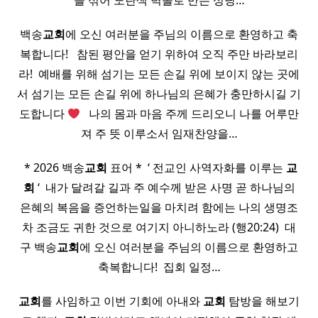
을 섞어 노란색 벽돌로 만든 성당…
백송
교회
에 오신 여러분을 주님의 이름으로 환영하고 축
복합니다! ​ ​ 참된 평안을 얻기 위하여 오직 주만 바라보리
라! ​ 예배를 위해 섬기는 모든 손길 위에 보이지 않는 곳에
서 섬기는 모든 손길 위에 하나님의 은혜가 충만하시길 기
도합니다
​ ​ 나의 몸과 마음 주께 드리오니 나를 어루만
져 주 뜻 이루소서 임재찬양을…
​ * 2026 백송
교회
표어 * ​ ‘ 전교인 사역자화를 이루는
교
회
‘ ​ 내가 달려갈 길과 주 예수께 받은 사명 곧 하나님의
은혜의 복음을 증언하는일을 마치려 함에는 나의 생명조
차 조금도 귀한 것으로 여기지 아니하노라 (행20:24) ​ 대
구 백송
교회
에 오신 여러분을 주님의 이름으로 환영하고
축복합니다! ​ 집회 일정…
교회
를 사임하고 이번 기회에 아내와
교회
탐방을 해보기