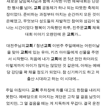
새로운 담임목사님과 함께 시작한 이번 체육대회는 단순
한 행사를 넘어,
교회
공동체가 하나 되는 따뜻한 축제의
장이었다. 준비하는 과정부터 마치는 순간까지 모든 것이
은혜였고, 무엇보다 성도들의 자발적인 참여와 섬김이 빛
나는 시간이었다 행복이 가득했던 하루, 진주문
교회
체육
대회 이야기 오랜만에 온
교회
가…
대전주님의
교회
/ 청년
교회
이번주 주일예배는 어린이날
을 맞아
교회
에 있는 유아, 키즈 아이들에게 선물을 주면
서 시작했다. 처음에 내가
교회
에 온 5년 전만 하더라도
이렇게까지 아이가 많지는 않았던 것 같은데, 아재는 예배
당 강단을 꽉 채울 정도가 되었다. 참 신기하기도 하고 저
출산 시대라고 하는 이 시대에…
주일 아침이다.
교회
주차장에 차를 대고도 한참을 내리지
못한다. 예배당으로 이어지는 계단은 고작 열 걸음 남짓이
었지만, 그 열 걸음을 떼는 게 지독하게 무겁다. 결국 운전