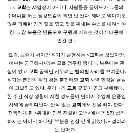
다.
교회
는 사업장이 아니다. 사람들을 끌어모아 그들의
주머니를 터는 날강도같이 되면 안 된다. 제대로 먹이지도
않은 피폐한 양의 털을 깎고 젖을 짜내는 수법을 내려놔야
한다. 참 복음은 믿음으로 구원에 이르는 것이기 때문에
인간 편…
요즘, 브런치 서이안 작가가 발행하는 <
교회
는 끊었지만,
예수는 궁금해서>라는 글을 정주행 중이다. 복음에는 관
심이 없고
교회
동력만 키우려는 별의별 사례를 보여준다.
작가는 본인이 직접 겪은 불합리한
교회
사역 현장을 낱낱
이 고발하고 있다. 우리나라
교회
곳곳이 곪고 부패했다.
한 주간 직장 생활에 지친 성도들이 연이어 주일에 온종일
사역에 끌려다닌다. 안식 없는
교회
에서 진을 빼야 한다.
정독하게 된 <위대한 믿음 진실한 고백>에서 ‘제5장 섭리
하시는 아버지 하나님’ 부분을 인상 깊게 읽었다. – 섭리라
는 단어가…