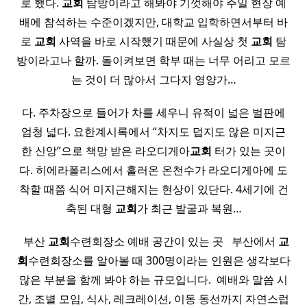
로 했다.
교회
탐방이라고 해봐야 기껏해야 주일 현장 예
배에 참석하는 수준이겠지만, 대학교 입학하면서부터 바
로
교회
사역을 바로 시작했기 때문에 사실상 첫
교회
탐
방이라고나 할까. 돌이켜보면 학부 때는 너무 어리고 모르
는 것이 더 많아서 그다지 영양가…
다. 주차장으로 들어가 차를 세우니 유적이 넓은 벌판에
엄청 넓다. 요한계시록에서 “차지도 덥지도 않은 미지근
한 신앙”으로 책망 받은 라오디게아
교회
터가 있는 곳이
다. 히에라폴리스에서 흘러온 온천수가 라오디게아에 도
착할 때쯤 식어 미지근해지는 현상이 있단다. 4세기에 건
축된 대형
교회
가 최근 발굴과 복원…
​ ​ 부산
교회
수련회장소 예배 공간이 있는 곳 ​ ​ 부산에서
교
회
수련회장소를 알아볼 때 300명이라는 인원은 생각보다
많은 부분을 함께 봐야 하는 규모입니다. ​ 예배와 말씀 시
간, 조별 모임, 식사, 레크레이션, 이동 동선까지 자연스럽